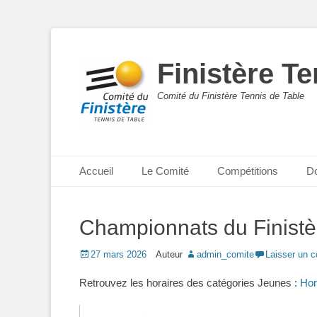
Finistère Te
Comité du Finistère Tennis de Table
Menu principal
Aller
Accueil
Le Comité
Compétitions
D
au
contenu
Championnats du Finistè
Posted
27 mars 2026
Auteur
admin_comite
Laisser un 
on
Retrouvez les horaires des catégories Jeunes :
Hor