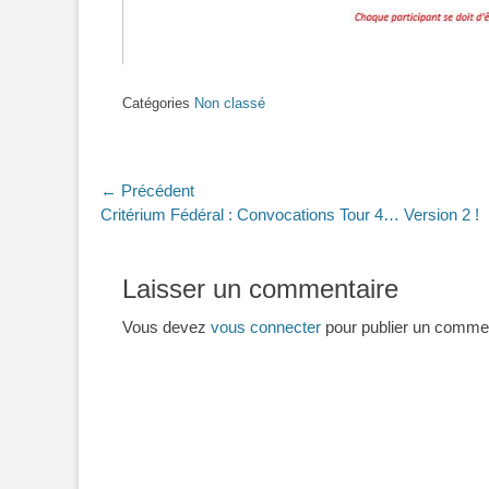
Catégories
Non classé
Navigation
← Précédent
Article
Critérium Fédéral : Convocations Tour 4… Version 2 !
de
précédent :
l’article
Laisser un commentaire
Vous devez
vous connecter
pour publier un commen