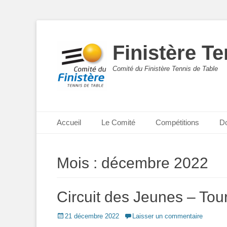
Finistère Te
Comité du Finistère Tennis de Table
Menu principal
Aller
Accueil
Le Comité
Compétitions
D
au
contenu
Mois :
décembre 2022
Circuit des Jeunes – Tou
Posted
21 décembre 2022
Laisser un commentaire
on