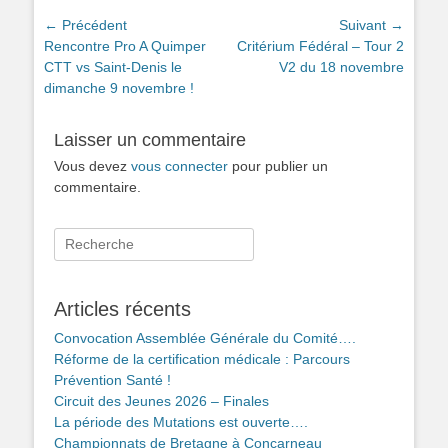
Navigation
← Précédent
Suivant →
Article
Article
Rencontre Pro A Quimper
Critérium Fédéral – Tour 2
de
précédent :
suivant :
CTT vs Saint-Denis le
V2 du 18 novembre
l’article
dimanche 9 novembre !
Laisser un commentaire
Vous devez
vous connecter
pour publier un
commentaire.
Rechercher :
Articles récents
Convocation Assemblée Générale du Comité….
Réforme de la certification médicale : Parcours
Prévention Santé !
Circuit des Jeunes 2026 – Finales
La période des Mutations est ouverte….
Championnats de Bretagne à Concarneau