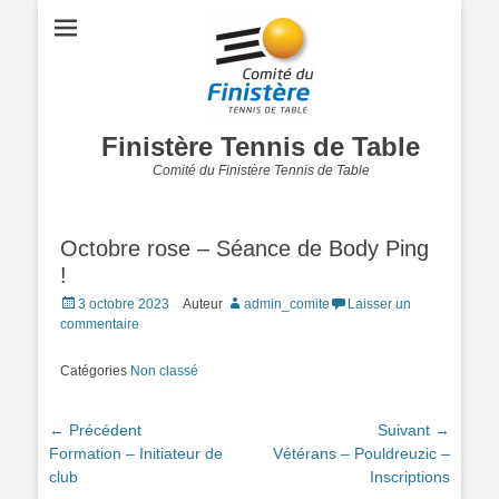
Finistère Tennis de Table
Comité du Finistère Tennis de Table
Octobre rose – Séance de Body Ping
!
Posted
3 octobre 2023
Auteur
admin_comite
Laisser un
on
commentaire
Catégories
Non classé
Navigation
← Précédent
Suivant →
Article
Article
Formation – Initiateur de
Vétérans – Pouldreuzic –
de
précédent :
suivant :
club
Inscriptions
l’article