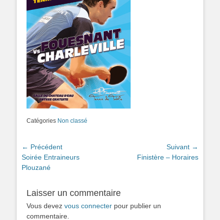
Catégories
Non classé
Navigation
← Précédent
Suivant →
Article
Article
Soirée Entraineurs
Finistère – Horaires
de
précédent :
suivant :
Plouzané
l’article
Laisser un commentaire
Vous devez
vous connecter
pour publier un
commentaire.