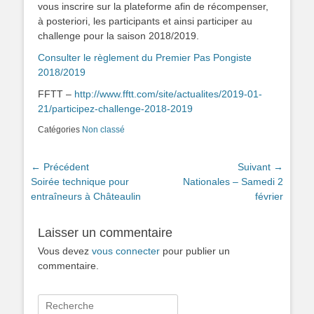
vous inscrire sur la plateforme afin de récompenser,
à posteriori, les participants et ainsi participer au
challenge pour la saison 2018/2019.
Consulter le règlement du Premier Pas Pongiste
2018/2019
FFTT –
http://www.fftt.com/site/actualites/2019-01-
21/participez-challenge-2018-2019
Catégories
Non classé
Navigation
← Précédent
Suivant →
Article
Article
Soirée technique pour
Nationales – Samedi 2
de
précédent :
suivant :
entraîneurs à Châteaulin
février
l’article
Laisser un commentaire
Vous devez
vous connecter
pour publier un
commentaire.
Rechercher :